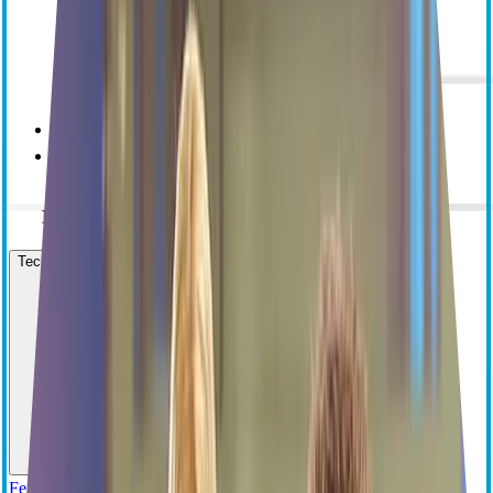
BloodTrack
BloodTrack Tx
Demande d’information
Technologies interventionnelles
Fermeture vasculaire