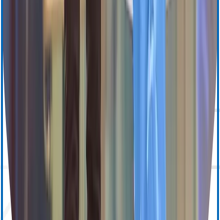
OptoWire
SavvyWire
OptoMonitor
Refroidissement de l’œsophage