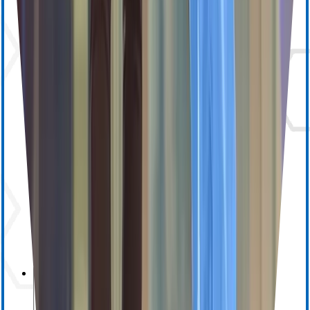
ensoETM
Capteurs OEM