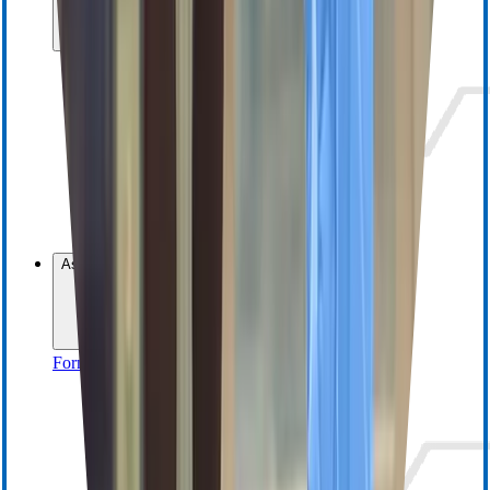
Capteurs de pression à fibre optique
Capteurs de température à fibre optique
Conditionneurs de signal et cartes OEM
Voir tous les capteurs OEM
Demande d'information
Assistance
Formation et ressources