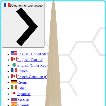
Sélectionner une langue
English (United States)
English (Canada)
English (Other Regions)
French
French-Canadian (Quebec)
German
Italian
Japanese
Russian
Spanish