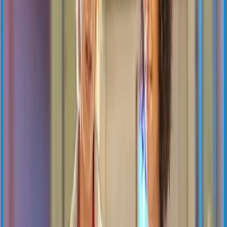
OptoWire
SavvyWire
OptoMonitor
Refroidissement de l’œsophage