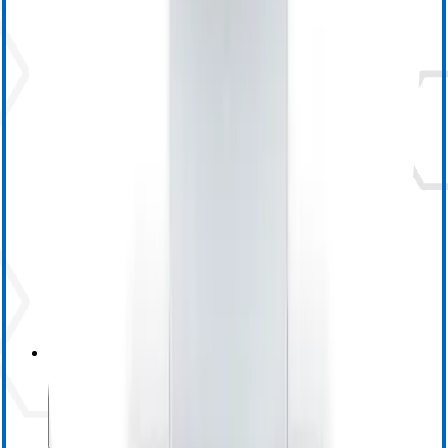
ensoETM
OEM Sensors