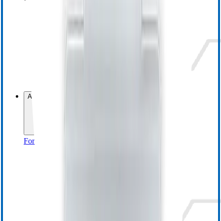
Sensori di pressione a fibra ottica
Condizionatori di segnale/Schede OEM
Visualizza tutti i sensori OEM
Visualizza tutti i sensori OEM
Richiedi informazioni
Assistenza
Formazione e risorse