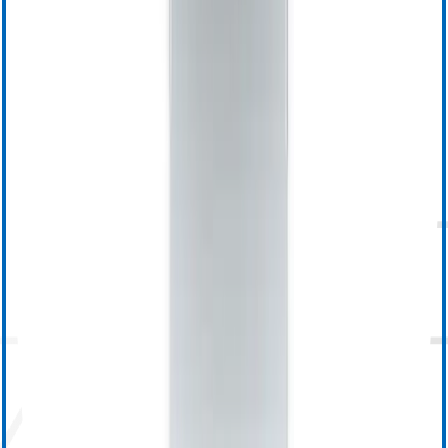
OptoWire
SavvyWire
OptoMonitor
Raffreddamento esofageo