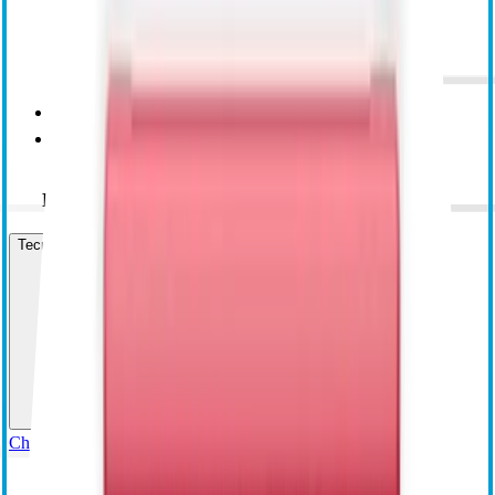
BloodTrack
BloodTrack Tx
Richiedi informazioni
Tecnologie interventistiche
Chiusura vascolare