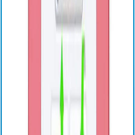
ensoETM
OEM Sensors