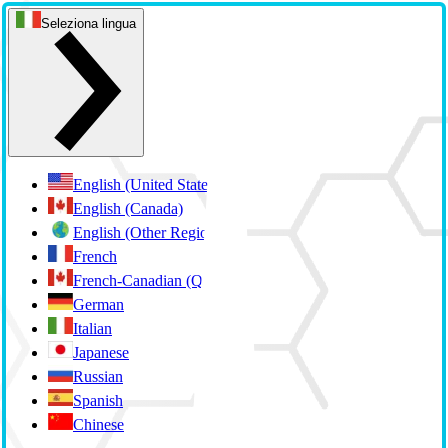
Seleziona lingua
English (United States)
English (Canada)
English (Other Regions)
French
French-Canadian (Quebec)
German
Italian
Japanese
Russian
Spanish
Chinese