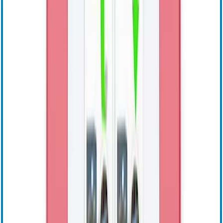
Sensori di pressione a fibra ottica
Condizionatori di segnale/Schede OEM
Visualizza tutti i sensori OEM
Visualizza tutti i sensori OEM
Richiedi informazioni