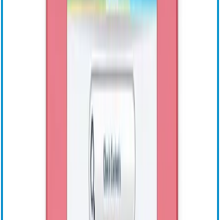
OptoWire
SavvyWire
OptoMonitor
Raffreddamento esofageo