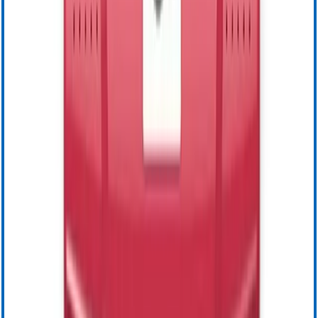
Cell Saver Elite+
Haemostasis Management