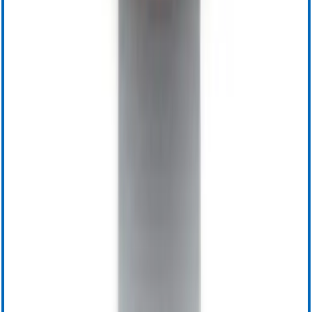
BloodTrack Tx
Richiedi informazioni
Tecnologie interventistiche
Chiusura vascolare